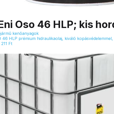
Eni Oso 46 HLP; kis ho
jármű kenőanyagok
 46 HLP prémium hidraulikaolaj, kiváló kopásvédelemmel, o
 211
Ft