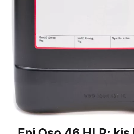
Eni Oso 46 HLP; kis