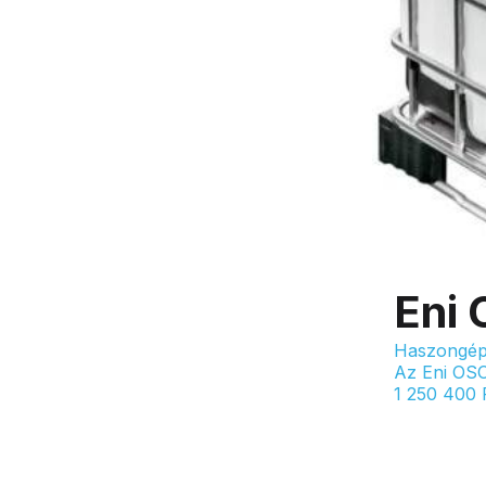
Eni 
Haszongép
Az Eni OSO
1 250 400