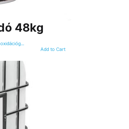
rdó 48kg
xidációg...
Add to Cart