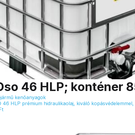
Oso 46 HLP; konténer 
jármű kenőanyagok
 46 HLP prémium hidraulikaolaj, kiváló kopásvédelemmel, o
Ft