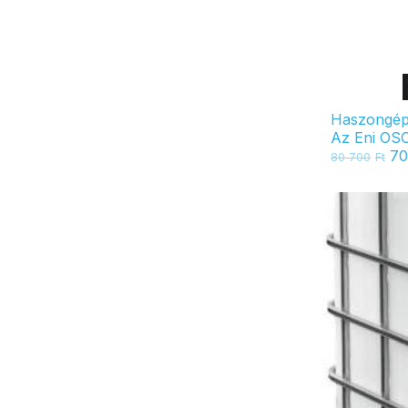
Haszongép
Az Eni OSO
70
80 700
Ft