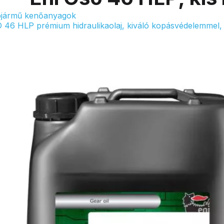
jármű kenőanyagok
 46 HLP prémium hidraulikaolaj, kiváló kopásvédelemmel, o