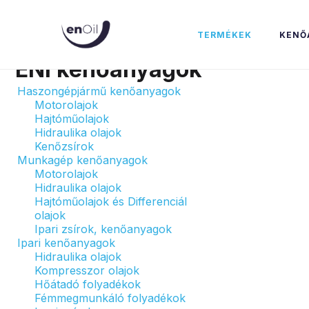
Hidraulika ol
TERMÉKEK
KENŐ
ENI kenőanyagok
Haszongépjármű kenőanyagok
Motorolajok
Hajtóműolajok
Hidraulika olajok
Kenőzsírok
Munkagép kenőanyagok
Motorolajok
Hidraulika olajok
Hajtóműolajok és Differenciál
olajok
Ipari zsírok, kenőanyagok
Ipari kenőanyagok
Hidraulika olajok
Kompresszor olajok
Hőátadó folyadékok
Fémmegmunkáló folyadékok