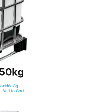
850kg
xidációg...
Add to Cart