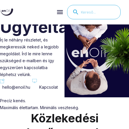
enOil
Ügyféltámogatá
Írj le néhány részletet, és
megkeressük neked a legjobb
megoldást. Írd le mire lenne
szükséged e-mailben és így
egyszerűen kapcsolatba
léphetsz velünk.
hello@enoil.hu
Kapcsolat
Precíz kenés.
Maximális élettartam.
Minimális veszteség.
Közlekedési