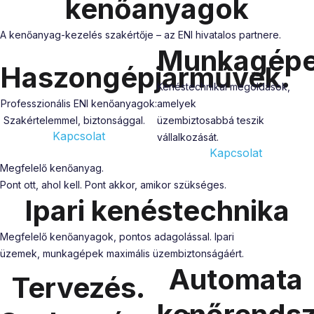
kenőanyagok
A kenőanyag-kezelés szakértője – az ENI hivatalos partnere.
Munkagépe
Haszongépjárművek.
Kenéstechnikai megoldások,
Professzionális ENI kenőanyagok:
amelyek
Szakértelemmel, biztonsággal.
üzembiztosabbá teszik
Kapcsolat
vállalkozását.
Kapcsolat
Megfelelő kenőanyag.
Pont ott, ahol kell. Pont akkor, amikor szükséges.
Ipari kenéstechnika
Megfelelő kenőanyagok, pontos adagolással. Ipari
üzemek, munkagépek maximális üzembiztonságáért.
Automata
Tervezés.