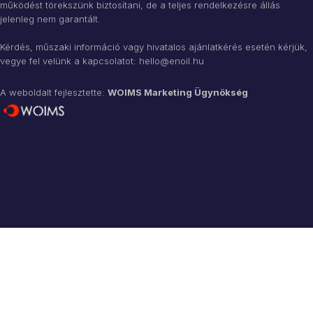
működést törekszünk biztosítani, de a teljes rendelkezésre állás
jelenleg nem garantált.
Kérdés, műszaki információ vagy hivatalos ajánlatkérés esetén kérjük,
vegye fel velünk a kapcsolatot:
hello@enoil.hu
A weboldalt fejlesztette:
WOIMS Marketing Ügynökség