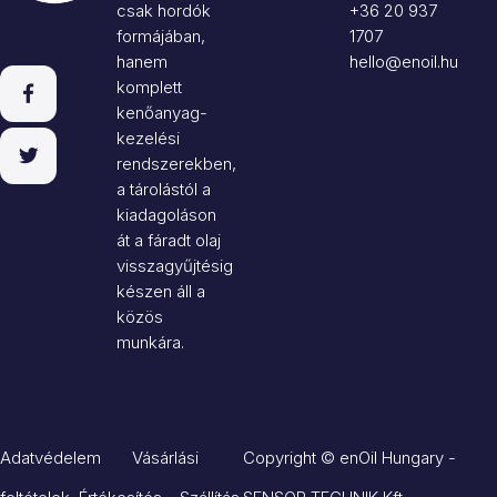
csak hordók
+36 20 937
formájában,
1707
hanem
hello@enoil.hu
komplett
kenőanyag-
kezelési
rendszerekben,
a tárolástól a
kiadagoláson
át a fáradt olaj
visszagyűjtésig
készen áll a
közös
munkára.
Adatvédelem Vásárlási
Copyright © enOil Hungary -