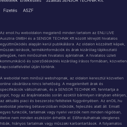
feltételek Értékesítés Szállítás
SENSOR TECHNIK Kft.
Fizetés ASZF
Az enoil.hu weboldalon megjelenő minden tartalom az ENLI LIVE
Ausztria GMBH és a SENSOR TECHNIK Kft.között létrejött hivatalos
együttműködés alapján kerül publikálásra. Az oldalon közzétett képek,
műszaki leírások, termékinformációk és árak kizárólag tájékoztató
jellegűek, nem minősülnek hivatalos ajánlatnak. A hivatalos üzleti
kommunikáció és szerződéskötés kizárólag írásos formában, közvetlen
kapcsolatfelvétel útján történik.
A weboldal nem minősül webshopnak, az oldalon keresztül közvetlen
online vásárlásra nincs lehetőség.
A megjelenített árak és
specifikációk változhatnak, és a SENSOR TECHNIK Kft. fenntartja a
jogot, hogy az árajánlatadás során azoktól bármilyen irányban eltérjen,
az aktuális piaci és beszerzési feltételek függvényében.
Az enOIL.hu
weboldal jelenleg bétaverzióban működik, fejlesztés alatt áll. Emiatt
egyes funkciók, tartalmak vagy nyelvi verziók nem minden régióban,
illetve nem minden eszközön érhetők el.
Előfordulhatnak ideiglenes
hibák, hiányos tartalmak vagy műszaki karbantartások. A folyamatos