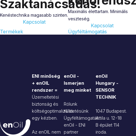
kenőrendsz
Szaktanácsadás.
Maximális élettartam. Minimális
Kenéstechnika magasabb szinten.
veszteség.
Kapcsolat
Kapcsolat
Termékek
Ügyféltámogatás
ENI minőség
enOil -
enOil
+ enOIL
Ismerjen
Hungary -
rendszer =
meg minket
SENSOR
Üzemeltetési
TECHNIK
biztonság és
Rólunk
költségoptimalizálás
Küldetésünk
1047 Budapest.
egy kézben.
Ügyféltámogatás
Attila u. 12-18
enOil - ENI
B épület 114
Az enOIL nem
partner
iroda.